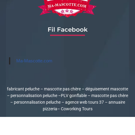
Fil Facebook
Ma-Mascotte.com
fabricant peluche
–
mascotte pas chère
–
déguisement mascotte
–
personnalisation peluche
–
PLV gonflable
–
mascotte pas chère
–
personnalisation peluche
–
agence web tours 37
–
annuaire
pizzeria
–
Coworking Tours
Copyright © 2011 - 2021 Ma Mascotte - Tous droits réservés