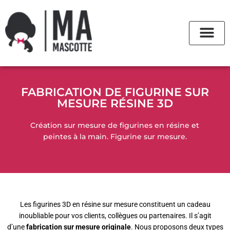
Aller
au
contenu
FABRICATION DE FIGURINE SUR
MESURE RÉSINE 3D
Création sur mesure de figurines en résine et
peintes à la main. Figurine sur mesure.
Les figurines 3D en résine sur mesure constituent un cadeau
inoubliable pour vos clients, collègues ou partenaires. Il s’agit
d’une
fabrication sur mesure originale
. Nous proposons deux types