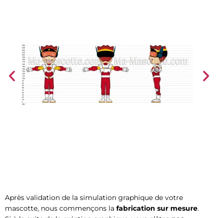
Design
mascotte sportif
Après validation de la simulation graphique de votre
super-hero
mascotte, nous commençons la
fabrication sur mesure
.